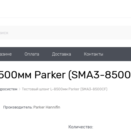
газине
Оплата
Доставка
Контакты
500мм Parker (SMA3-8500
дросистем
Тестовый шланг L-8500мм Parker (SMA3-8500CF)
Производитель:
Parker Hannifin
Количество: